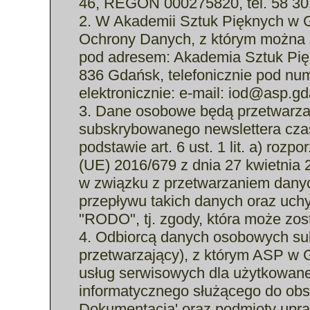
46, REGON 000275820, tel. 58 30
2. W Akademii Sztuk Pięknych w G
Ochrony Danych, z którym można s
pod adresem: Akademia Sztuk Pię
836 Gdańsk, telefonicznie pod nu
elektronicznie: e-mail: iod@asp.gd
3. Dane osobowe będą przetwarza
subskrybowanego newslettera czas
podstawie art. 6 ust. 1 lit. a) ro
(UE) 2016/679 z dnia 27 kwietnia 
w związku z przetwarzaniem dany
przepływu takich danych oraz uch
"RODO", tj. zgody, która może zo
4. Odbiorcą danych osobowych sub
przetwarzający), z którym ASP w
usług serwisowych dla użytkowan
informatycznego służącego do obsł
Dokumentacja' oraz podmioty upr